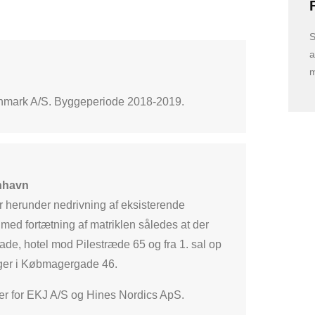
S
a
m
anmark A/S. Byggeperiode 2018-2019.
nhavn
 herunder nedrivning af eksisterende
 med fortætning af matriklen således at der
de, hotel mod Pilestræde 65 og fra 1. sal op
iger i Købmagergade 46.
oner for EKJ A/S og Hines Nordics ApS.