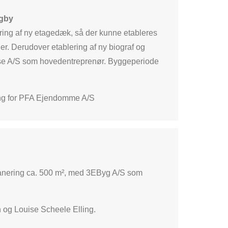
ngby
ring af ny etagedæk, så der kunne etableres
r. Derudover etablering af ny biograf og
ise A/S som hovedentreprenør. Byggeperiode
ing for PFA Ejendomme A/S
øsanering ca. 500 m², med 3EByg A/S som
n og Louise Scheele Elling.