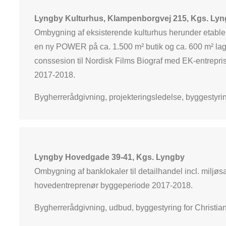
Lyngby Kulturhus, Klampenborgvej 215, Kgs. Ly
Ombygning af eksisterende kulturhus herunder etable
en ny POWER på ca. 1.500 m² butik og ca. 600 m² lage
conssesion til Nordisk Films Biograf med EK-entrepr
2017-2018.
Bygherrerådgivning, projekteringsledelse, byggestyr
Lyngby Hovedgade 39-41, Kgs. Lyngby
Ombygning af banklokaler til detailhandel incl. milj
hovedentreprenør byggeperiode 2017-2018.
Bygherrerådgivning, udbud, byggestyring for Christia