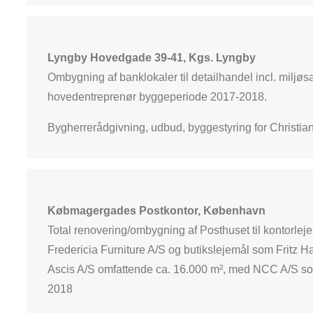
Lyngby Hovedgade 39-41, Kgs. Lyngby
Ombygning af banklokaler til detailhandel incl. milj
hovedentreprenør byggeperiode 2017-2018.
Bygherrerådgivning, udbud, byggestyring for Christia
Købmagergades Postkontor, København
Total renovering/ombygning af Posthuset til kontorle
Fredericia Furniture A/S og butikslejemål som Fritz 
Ascis A/S omfattende ca. 16.000 m², med NCC A/S so
2018