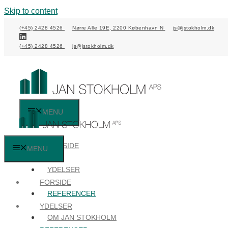
Skip to content
(+45) 2428 4526
Nørre Alle 19E, 2200 København N
js@jstokholm.dk
(+45) 2428 4526
js@jstokholm.dk
MENU
FORSIDE
MENU
YDELSER
FORSIDE
REFERENCER
YDELSER
OM JAN STOKHOLM