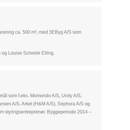
øsanering ca. 500 m², med 3EByg A/S som
n og Louise Scheele Elling.
jemål som f.eks. Momondo A/S, Unity A/S,
Hansen A/S, Arket (H&M A/S), Sephora A/S og
m styringsentreprenør. Byggeperiode 2014 –