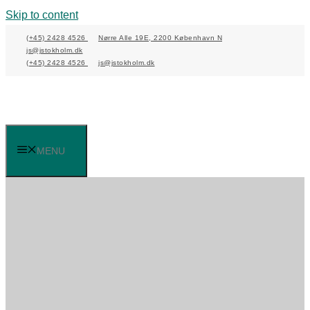
Skip to content
(+45) 2428 4526
Nørre Alle 19E, 2200 København N
js@jstokholm.dk
(+45) 2428 4526
js@jstokholm.dk
MENU