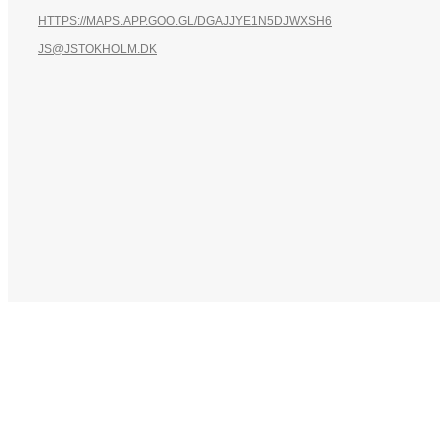
HTTPS://MAPS.APP.GOO.GL/DGAJJYE1N5DJWXSH6
JS@JSTOKHOLM.DK