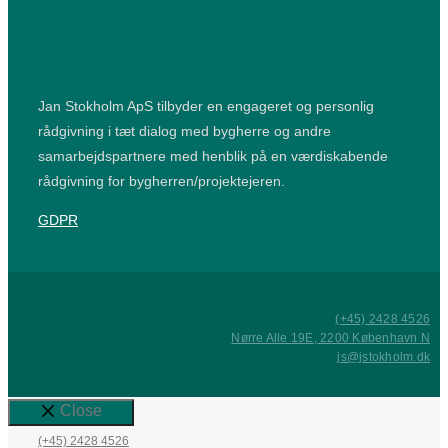
Jan Stokholm ApS tilbyder en engageret og personlig
rådgivning i tæt dialog med bygherre og andre
samarbejdspartnere med henblik på en værdiskabende
rådgivning for bygherren/projektejeren.
GDPR
(+45) 2428 4526
Nørre Alle 19E, 2200 København N
js@jstokholm.dk
Close
(+45) 2428 4526